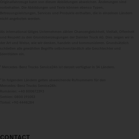
Originalfahrzeuge kann von diesen Abbildungen abweichen. Änderungen sind
vorbehalten. Die Abbildungen und Texte können ebenso Typen,
Betreuungsleistungen, Services und Produkte enthalten, die in einzelnen Ländern
nicht angeboten werden.
Als international tätiges Unternehmen zählen Chancengleichheit, Vielfalt, Offenheit
und Respekt zu den Grundüberzeugungen der Daimler Truck AG. Dies zeigen wir in
der Art und Weise, wie wir denken, handeln und kommunizieren. Grundsätzlich
schließen alle gewählten Begriffe selbstverständlich alle Geschlechter und
Identitäten ein.
1
Mercedes‑Benz Trucks Service24h ist derzeit verfügbar in 34 Ländern.
2
In folgenden Ländern gelten abweichende Rufnummern für den
Mercedes‑Benz Trucks Service24h:
Rumänien: +40 800672393
Serbien: 0800 191053
Türkei: +90 4446284
CONTACT