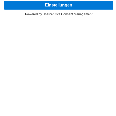
Entdecke Mercedes-Benz Trucks auf unseren digitalen
Kanälen.
FOLLOW THE ROADSTARS.
Tausche jetzt Erfahrungen mit anderen Truckerinnen und
Truckern aus.
Steig ein