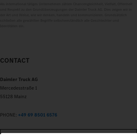
Als international tätiges Unternehmen zählen Chancengleichheit, Vielfalt, Offenheit
und Respekt zu den Grundüberzeugungen der Daimler Truck AG. Dies zeigen wir in
der Art und Weise, wie wir denken, handeln und kommunizieren. Grundsätzlich
schließen alle gewählten Begriffe selbstverständlich alle Geschlechter und
Identitäten ein.
CONTACT
Daimler Truck AG
Mercedesstraße 1
55128 Mainz
PHONE:
+49 69 8501 6576
EDIT_EMAIL