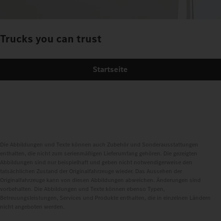
Trucks you can trust
Startseite
Die Abbildungen und Texte können auch Zubehör und Sonderausstattungen
enthalten, die nicht zum serienmäßigen Lieferumfang gehören. Die gezeigten
Abbildungen sind nur beispielhaft und geben nicht notwendigerweise den
tatsächlichen Zustand der Originalfahrzeuge wieder. Das Aussehen der
Originalfahrzeuge kann von diesen Abbildungen abweichen. Änderungen sind
vorbehalten. Die Abbildungen und Texte können ebenso Typen,
Betreuungsleistungen, Services und Produkte enthalten, die in einzelnen Ländern
nicht angeboten werden.