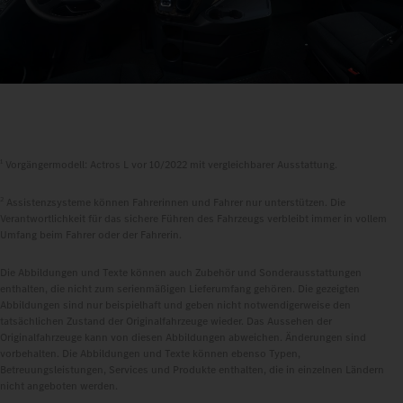
1
Vorgängermodell: Actros L vor 10/2022 mit vergleichbarer Ausstattung.
2
Assistenzsysteme können Fahrerinnen und Fahrer nur unterstützen. Die
Verantwortlichkeit für das sichere Führen des Fahrzeugs verbleibt immer in vollem
Umfang beim Fahrer oder der Fahrerin.
Die Abbildungen und Texte können auch Zubehör und Sonderausstattungen
enthalten, die nicht zum serienmäßigen Lieferumfang gehören. Die gezeigten
Abbildungen sind nur beispielhaft und geben nicht notwendigerweise den
tatsächlichen Zustand der Originalfahrzeuge wieder. Das Aussehen der
Originalfahrzeuge kann von diesen Abbildungen abweichen. Änderungen sind
vorbehalten. Die Abbildungen und Texte können ebenso Typen,
Betreuungsleistungen, Services und Produkte enthalten, die in einzelnen Ländern
nicht angeboten werden.