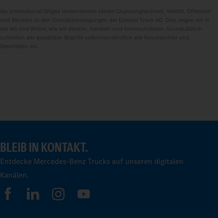
Als international tätiges Unternehmen zählen Chancengleichheit, Vielfalt, Offenheit
und Respekt zu den Grundüberzeugungen der Daimler Truck AG. Dies zeigen wir in
der Art und Weise, wie wir denken, handeln und kommunizieren. Grundsätzlich
schließen alle gewählten Begriffe selbstverständlich alle Geschlechter und
Identitäten ein.
BLEIB IN KONTAKT.
Entdecke Mercedes-Benz Trucks auf unseren digitalen
Kanälen.