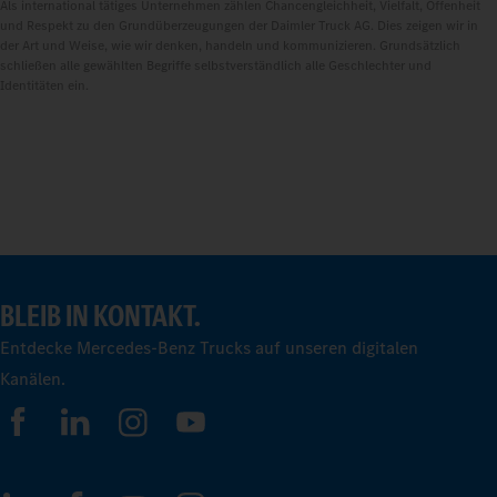
Als international tätiges Unternehmen zählen Chancengleichheit, Vielfalt, Offenheit
und Respekt zu den Grundüberzeugungen der Daimler Truck AG. Dies zeigen wir in
der Art und Weise, wie wir denken, handeln und kommunizieren. Grundsätzlich
schließen alle gewählten Begriffe selbstverständlich alle Geschlechter und
Identitäten ein.
BLEIB IN KONTAKT.
Entdecke Mercedes-Benz Trucks auf unseren digitalen
Kanälen.