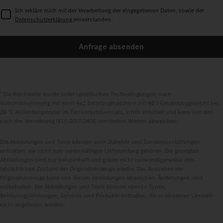
Ich erkläre mich mit der Verarbeitung der eingegebenen Daten, sowie der
Datenschutzerklärung
einverstanden.
Anfrage absenden
1
Die Reichweite wurde unter spezifischen Testbedingungen, nach
Vorkonditionierung mit einer 4x2 Sattelzugmaschine mit 40 t Gesamtzuggewicht bei
20 °C Außentemperatur im Fernverkehrseinsatz, intern ermittelt und kann von den
nach der Verordnung (EU) 2017/2400 ermittelten Werten abweichen.
Die Abbildungen und Texte können auch Zubehör und Sonderausstattungen
enthalten, die nicht zum serienmäßigen Lieferumfang gehören. Die gezeigten
Abbildungen sind nur beispielhaft und geben nicht notwendigerweise den
tatsächlichen Zustand der Originalfahrzeuge wieder. Das Aussehen der
Originalfahrzeuge kann von diesen Abbildungen abweichen. Änderungen sind
vorbehalten. Die Abbildungen und Texte können ebenso Typen,
Betreuungsleistungen, Services und Produkte enthalten, die in einzelnen Ländern
nicht angeboten werden.