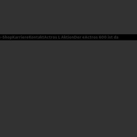
e-Shop
Karriere
Kontakt
Actros L Aktion
Der eActros 600 ist da