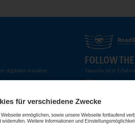
FOLLOW THE
n digitalen Kanälen.
Tausche jetzt Erfahr
aus.
Steig ein