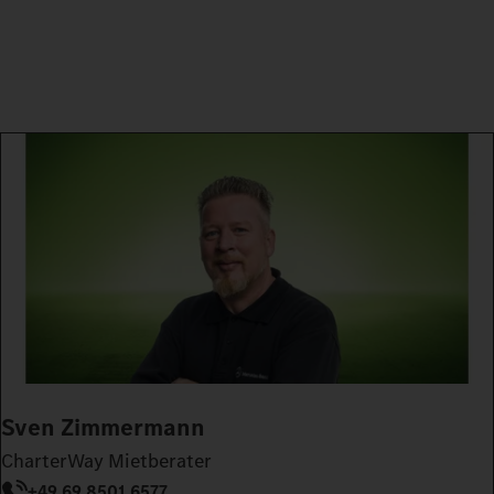
Sven Zimmermann
CharterWay Mietberater
+49 69 8501 6577